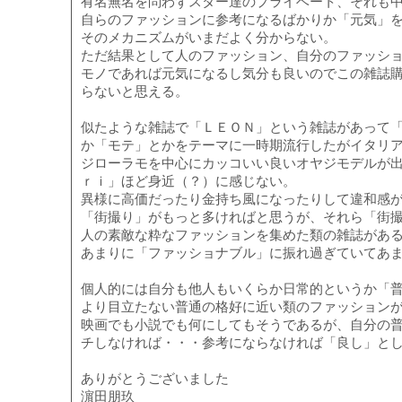
有名無名を問わずスター達のプライベート、それも
自らのファッションに参考になるばかりか「元気」
そのメカニズムがいまだよく分からない。
ただ結果として人のファッション、自分のファッシ
モノであれば元気になるし気分も良いのでこの雑誌
らないと思える。
似たような雑誌で「ＬＥＯＮ」という雑誌があって
か「モテ」とかをテーマに一時期流行したがイタリ
ジローラモを中心にカッコいい良いオヤジモデルが
ｒｉ」ほど身近（？）に感じない。
異様に高価だったり金持ち風になったりして違和感
「街撮り」がもっと多ければと思うが、それら「街
人の素敵な粋なファッションを集めた類の雑誌があ
あまりに「ファッショナブル」に振れ過ぎていてあ
個人的には自分も他人もいくらか日常的というか「
より目立たない普通の格好に近い類のファッション
映画でも小説でも何にしてもそうであるが、自分の
チしなければ・・・参考にならなければ「良し」と
ありがとうございました
濵田朋玖