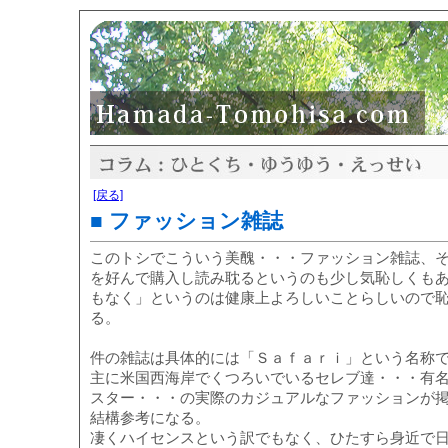
[戻る]
■ ファッション雑誌
このトシでこういう美醜・・・ファッション雑誌、
を好んで購入し読み耽るというのも少し気恥しくも
もなく」というのは健康上よろしいことらしいので
る。
件の雑誌は具体的には「Ｓａｆａｒｉ」という名称
主に米国西海岸でくつろいでいるセレブ達・・・有
スター・・・の実際のカジュアルなファッションが
結構参考になる。
凄くハイセンスという訳でもなく、ひたすら身近で