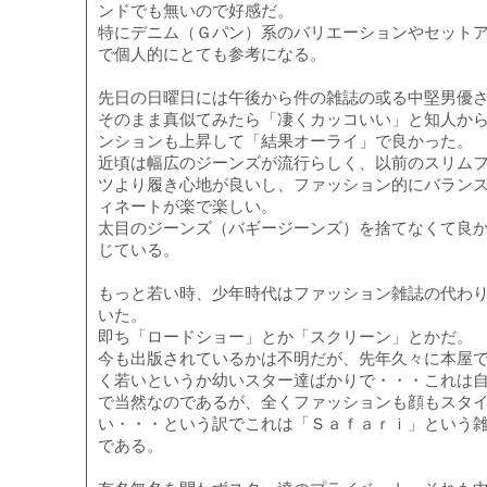
ンドでも無いので好感だ。
特にデニム（Ｇパン）系のバリエーションやセット
で個人的にとても参考になる。
先日の日曜日には午後から件の雑誌の或る中堅男優
そのまま真似てみたら「凄くカッコいい」と知人か
ンションも上昇して「結果オーライ」で良かった。
近頃は幅広のジーンズが流行らしく、以前のスリム
ツより履き心地が良いし、ファッション的にバラン
ィネートが楽で楽しい。
太目のジーンズ（バギージーンズ）を捨てなくて良
じている。
もっと若い時、少年時代はファッション雑誌の代わ
いた。
即ち「ロードショー」とか「スクリーン」とかだ。
今も出版されているかは不明だが、先年久々に本屋
く若いというか幼いスター達ばかりで・・・これは
で当然なのであるが、全くファッションも顔もスタ
い・・・という訳でこれは「Ｓａｆａｒｉ」という
である。