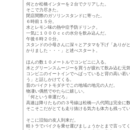
何とか松橋インターを２台でクリアした。
そこで力尽きた。
閉店間際のガソリンスタンドに寄った。
６時前１５分。
水とレモン味の熱中症予防ドリンク。
一気に１０００ｃｃの水分を飲み込んだ。
午後６時２０分。
スタンドの小母さんに深々とアタマを下げ「ありが
かりました・・・」と述べスタート。
ほんの数１０メートルでコンビニに入る。
水とグリーンスムージーを買うが疲れて飲み込む元
コンビニのイートインでへばっていると背の高い若
う」と話しかけてくる。
昔のバイクトモダチでこの地域の地元の人だ。
物凄い偶然でやたらに嬉しい。
「何という幸運だろ」
高速は降りたものの３号線は松橋―八代間は完全に
そこそこだがとても走り抜ける気力も体力も残って
そこに旧知の友人到来だ。
軽トラでバイクを乗せ運びましょうかとまで言って