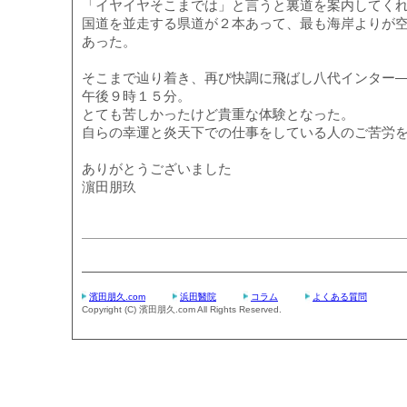
「イヤイヤそこまでは」と言うと裏道を案内してく
国道を並走する県道が２本あって、最も海岸よりが
あった。
そこまで辿り着き、再び快調に飛ばし八代インター
午後９時１５分。
とても苦しかったけど貴重な体験となった。
自らの幸運と炎天下での仕事をしている人のご苦労
ありがとうございました
濵田朋玖
濱田朋久.com
浜田醫院
コラム
よくある質問
Copyright (C) 濱田朋久.com All Rights Reserved.