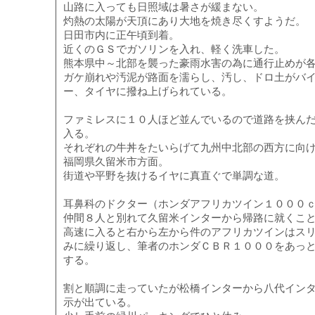
山路に入っても日照域は暑さが緩まない。
灼熱の太陽が天頂にあり大地を焼き尽くすようだ。
日田市内に正午頃到着。
近くのＧＳでガソリンを入れ、軽く洗車した。
熊本県中～北部を襲った豪雨水害の為に通行止めが
ガケ崩れや汚泥が路面を濡らし、汚し、ドロ土がバ
ー、タイヤに撥ね上げられている。
ファミレスに１０人ほど並んでいるので道路を挟ん
入る。
それぞれの牛丼をたいらげて九州中北部の西方に向
福岡県久留米市方面。
街道や平野を抜けるイヤに真直ぐで単調な道。
耳鼻科のドクター（ホンダアフリカツイン１０００
仲間８人と別れて久留米インターから帰路に就くこ
高速に入ると右から左から件のアフリカツインはス
みに繰り返し、筆者のホンダＣＢＲ１０００をあっ
する。
割と順調に走っていたが松橋インターから八代イン
示が出ている。