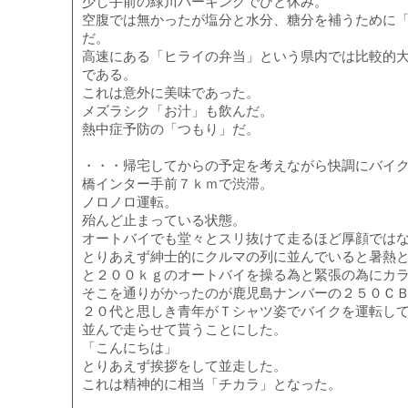
少し手前の緑川パーキングでひと休み。
空腹では無かったが塩分と水分、糖分を補うために
だ。
高速にある「ヒライの弁当」という県内では比較的
である。
これは意外に美味であった。
メズラシク「お汁」も飲んだ。
熱中症予防の「つもり」だ。
・・・帰宅してからの予定を考えながら快調にバイ
橋インター手前７ｋｍで渋滞。
ノロノロ運転。
殆んど止まっている状態。
オートバイでも堂々とスリ抜けて走るほど厚顔では
とりあえず紳士的にクルマの列に並んでいると暑熱
と２００ｋｇのオートバイを操る為と緊張の為にカ
そこを通りがかったのが鹿児島ナンバーの２５０Ｃ
２０代と思しき青年がＴシャツ姿でバイクを運転し
並んで走らせて貰うことにした。
「こんにちは」
とりあえず挨拶をして並走した。
これは精神的に相当「チカラ」となった。