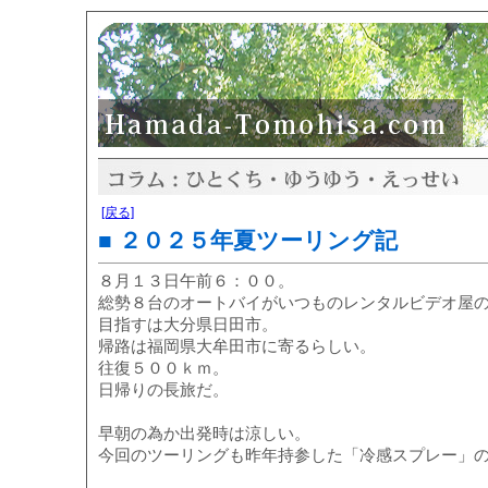
[戻る]
■ ２０２５年夏ツーリング記
８月１３日午前６：００。
総勢８台のオートバイがいつものレンタルビデオ屋
目指すは大分県日田市。
帰路は福岡県大牟田市に寄るらしい。
往復５００ｋｍ。
日帰りの長旅だ。
早朝の為か出発時は涼しい。
今回のツーリングも昨年持参した「冷感スプレー」