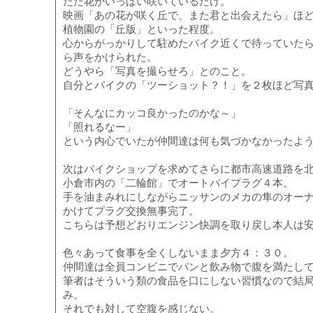
ただ花がいっぱい咲いているだけ。
映画「あの花が咲く丘で、また君と出会えたら」ほ
植物園の「丘版」といった程度。
心からがっかりして駐めたバイク近くで待っていた
ら声をかけられた。
どうやら「写真を撮らせろ」とのこと。
自分とバイクの「ツーショット？！」を２枚ほど写
「そんなにカッコ良かったのかな～」
「照れるなー」
という内心でいたが仲間達は何も気づかなかったよ
次はバイクショップを求めてさらに都市高速道路を
小倉市内の「二輪館」でオートバイプラグ４本。
手を油まみれにしながらニッサンのメカの隼のオー
かけてプラグ交換無事完了。
こちらは予想どおりエンジン快調を取り戻し本人は
色々あって食事を全くしないまま夕方４：３０。
仲間達は全員コンビニでパンと飲み物で腹を満たし
筆者はそういう類の食品を口にしない習慣なので結
み。
それでも対して空腹を感じない。