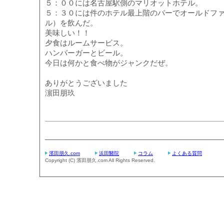
５：００には名古屋駅側のマリオットホテル。
５：３０には件のホテル最上階のバーでオールドフ
ル）を飲んだ。
美味しい！！
夕食はルームサービス。
ハンバーガーとビール。
今日は何かと食べ物がジャンクだぜ。
ありがとうございました
濵田朋玖
濱田朋久.com
浜田醫院
コラム
よくある質問
Copyright (C) 濱田朋久.com All Rights Reserved.