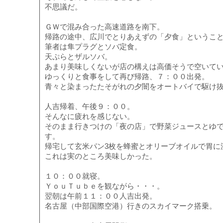
不思議だ。
ＧＷで混み合った高速道路を南下。
帰路の途中、広川でとりあえずの「夕食」というこ
筆者は隼プラグとソバ定食。
天ぷらとザルソバ。
あまり美味しくないが店の構えは高価そうで空いて
ゆっくりと食事をして再び帰路、７：００出発。
青々と染まったたそがれの夕闇をオートバイで駆け
人吉帰着、午後９：００。
そんなに疲れを感じない。
そのまま行きつけの「夜の店」で野菜ジュースとゆで
す。
帰宅して玄米パン3枚を蜂蜜とオリーブオイルで胃に
これは実のところ美味しかった。
１０：００就寝。
ＹｏｕＴｕｂｅを観ながら・・・。
翌朝は午前１１：００人吉出発。
名古屋（中部国際空港）行きのスカイマーク搭乗。