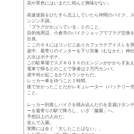
花や景色にはいまだに殆んど興味がない。
高速道路をひたすら北上していたら仲間のバイク、
ンジン不調。
「プラグがかぶっている」とのこと。
目的地周辺、小倉市のバイクショップでプラグ交換
出発。
ここのＳＡにはコンビニありカフェラテアイスＬを
途中、最寄りのインターを下り宗像（むなかた）神
人出はボチボチ。
この駐車場でスズキＧＳＸのエンジンがかからずあ
電車で帰るとのことで筆者は２万円カンパ。
道中何が起こるかワカランからだ。
レッカー車を待つこと１時間。
後で分かったことだがレギュレーター（バッテリー
こと。
レッカー到着しバイクを積み込んだのを見届けタン
ーを最寄りの駅で降ろし、いざ「藤園」へ。
予想以上の人出だ。
並んで入園。
実際には全く「大したことはない」。