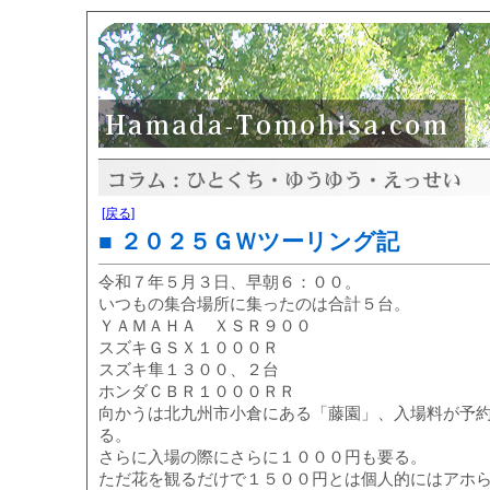
[戻る]
■ ２０２５ＧＷツーリング記
令和７年５月３日、早朝６：００。
いつもの集合場所に集ったのは合計５台。
ＹＡＭＡＨＡ ＸＳＲ９００
スズキＧＳＸ１０００Ｒ
スズキ隼１３００、２台
ホンダＣＢＲ１０００ＲＲ
向かうは北九州市小倉にある「藤園」、入場料が予
る。
さらに入場の際にさらに１０００円も要る。
ただ花を観るだけで１５００円とは個人的にはアホ