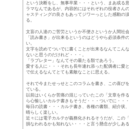
という決断をし、無事卒業・・・という、まあ或る
ラマなんであるが、内容的にはそれぞれの役者さん
ャスティングの良さもあってジワーっとした感動の
る。
文盲の人達のご苦労というか不便さというか人間社
「読み書き」が出来るというのはどうやら必須条件
い。
文字を読めてついでに書くことが出来るなんてこん
ないと思うのだけれど・・・。
「ラブレター」なんてその最たる類であろう。
愛する人に・・・それも長年連れ添った配偶者に愛
で伝えるなんてとても素敵なことに思える。
それで今またせっせとこのコラムを書き、この喜び
ている。
以前はいくらか苦痛の混じっていたこの「文章を作
ら心愉しいカルテ書きもそうだ・・・ついでに・・
毎日の読書・・・カルテ書き、各種の書類、紹介状
晴らしく楽しい。
近々には電子カルテが義務化されるそうだが、この
損なわれるかも知れない・・・と言う懸念が少しあ