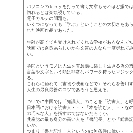
パソコンのｋｅｙを打って書く文章もそれほど嫌で
切れるとは楽観視している。
電子カルテの問題も。
いくつになっても「学ぶ」ということの大切さをあ
れた映画作品であった。
年齢が高くても受け入れてくれる学校があるなんて
映画では奈良県らしいから文盲の人なら一度尋ねて
い。
学問というモノは人生を有意義に楽しく生きる為の
言葉や文字という類は非常なパワーを持ったマジッ
る。
これらに触れて（書物や映画などで）それらを善用
人生の最良最善のコツであろうと思える。
ついでに中国では「知識人」のことを「読書人」と
日本語における読書人・・・「本を読む人」・・な
の巧みな人」を指すのではないだろうか。
共産党の最も身分の高い人を「書記長」とか「総書
いか。
つまり「書き記す」人というのは無条件に偉い・・