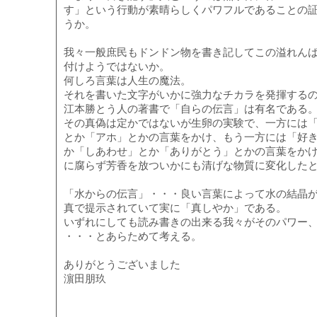
す」という行動が素晴らしくパワフルであることの
うか。
我々一般庶民もドンドン物を書き記してこの溢れん
付けようではないか。
何しろ言葉は人生の魔法。
それを書いた文字がいかに強力なチカラを発揮する
江本勝とう人の著書で「自らの伝言」は有名である
その真偽は定かではないが生卵の実験で、一方には
とか「アホ」とかの言葉をかけ、もう一方には「好
か「しあわせ」とか「ありがとう」とかの言葉をか
に腐らず芳香を放ついかにも清げな物質に変化した
「水からの伝言」・・・良い言葉によって水の結晶
真で提示されていて実に「真しやか」である。
いずれにしても読み書きの出来る我々がそのパワー
・・・とあらためて考える。
ありがとうございました
濵田朋玖