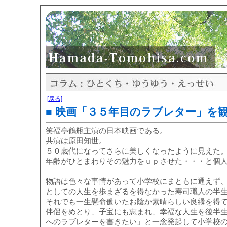
[戻る]
■ 映画「３５年目のラブレター」を
笑福亭鶴瓶主演の日本映画である。
共演は原田知世。
５０歳代になってさらに美しくなったように見えた
年齢がひとまわりその魅力をｕｐさせた・・・と個
物語は色々な事情があって小学校にまともに通えず
としての人生を歩まざるを得なかった寿司職人の半
それでも一生懸命働いたお陰か素晴らしい良縁を得
伴侶をめとり、子宝にも恵まれ、幸福な人生を後半
へのラブレターを書きたい」と一念発起して小学校