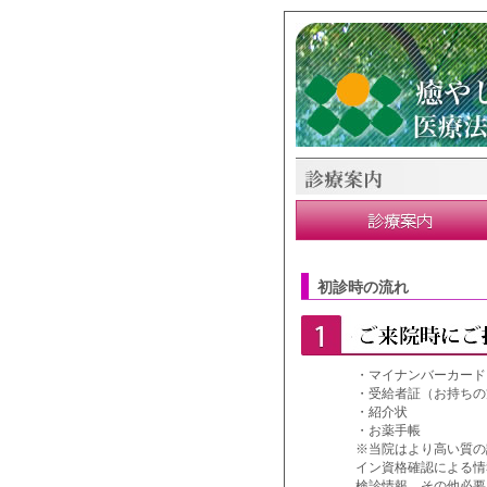
初診時の流れ
・マイナンバーカード
・受給者証（お持ちの
・紹介状
・お薬手帳
※当院はより高い質の
イン資格確認による情
検診情報、その他必要