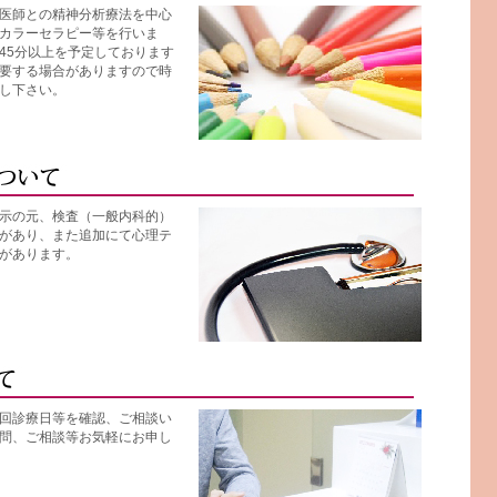
医師との精神分析療法を中心
カラーセラピー等を行いま
45分以上を予定しております
要する場合がありますので時
し下さい。
示の元、検査（一般内科的）
があり、また追加にて心理テ
があります。
回診療日等を確認、ご相談い
問、ご相談等お気軽にお申し