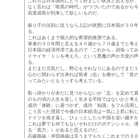
これらは日本国民にとって好ましい状況と思えるが
なく言わば「暗黒の時代」がつづいたのであるから
高度成長が到来して欲しいものだ。
振り子の法則に従うなら上記の状態に日本国が３０
る。
これはあくまで個人的な希望的推測である。
筆者の３０年間と言える４０歳から７０歳までと考
日本国の経済停滞であるので「これから」頑張って
イヤイヤ「トシを考えろ」という悪魔の声か天使の
る。
まだまだ元気だし、野心もそれなりにあるのでまだ
心かに関わらず出来れば前者（志）を燃やして「世
ってみたいともうっすら考えている。
取っ掛かりが未だに見つからないが「志」を定めて
のもの頃の人生を楽しく生きる手段ではないかと考
成功「体験」に基づかず、成功「知識」をフル活用
こう言った理屈で今後の日本経済は一気に上昇に転
ドイツを抜き返し、ひょっとしたら中国を追い越す
これは夢でも何でもないそれだけのポテンシャル、
る「底力」）があると思えるのだ。
石破路線・岸田路線は言うまでもなくこれまでの３