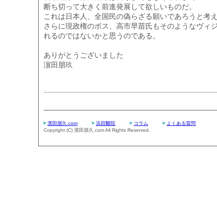
断ち切って大きく前進発展して欲しいものだ。
これは日本人、全国民の偽らざる願いであろうと考
さらに現政権のボス、高市早苗氏もそのようなヴィ
れるのではないかと思うのである。
ありがとうございました
濵田朋玖
濱田朋久.com
浜田醫院
コラム
よくある質問
Copyright (C) 濱田朋久.com All Rights Reserved.