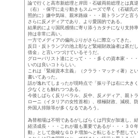
論で行くと高市新総理と岸田・石破両前総理とは真
（右）・保守に走り動きもスムーズで早く（石破氏
照的に）嫌中気味、親米路線・・・親トランプと言
さらに反メディアであり、より愛国的である。
結果的により国民感情に寄り添うカタチになり支持
持は非常に高い。
一方でメディアの偏向ぶりがさらに際立ってきた。
反日・反トランプの池上彰など緊縮財政論者は甚だ
借金」と言いつづけているそうだ。
グローバリスト達にとって・・・多くの資本家・・
いのは良いコトらしい。
これは「緊縮資本主義」（クララ・マッティ著）と
書いてあった。
話が逸れてしまったが現時点で「振り子は右に大き
少なくとも触れつつある。
今後しばらく反リベラル、反中、反メディア、親ト
ローニ（イタリアの女性首相）、積極財政、減税、
外国人排除等が多くなるであろう。
為替相場は不明であるがしばらくは円安が加速し、
経済成長・・・これが最も重要であるが・・・３０
動」として急峻なＧＤＰ増加へと転じると予想して