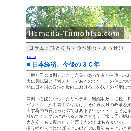
[戻る]
■ 日本経済、今後の３０年
「振り子の法則」と言う言葉があって昔から述べら
実に興味深い「考え方」であるので少しこの件につ
特に日本国の政治の動向におけるこの法則の当用に
岸田・石破とつづいたリベラル、緊縮財政（増税・
バリズム、媚中親中の傾向は、その真反対の政策を
出す為の布石だったのではあるまいか・・・と考え
極めてシンプルに述べると左に大きく「振り子が振
大きく「右に振れた」と言えるのではあるまいか。
振り幅が大きければ大きいほどその反動も大きいと