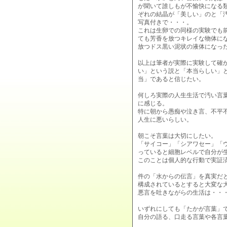
が聞いて誰しもが不愉快になる
ぞれの結晶が「美しい」のと「
写真付きで・・・。
これは生卵での同様の実験でも
ても芳香を放つキレイな物体に
放つドス黒い泥状の液体になっ
以上は筆者が実際に実験して確
い」という説と「本当らしい」
当」であると信じたい。
何しろ実際の人生生活で汚い言
に感じる。
特に朝から愚痴や泣き言、不平
人生に悪いらしい。
朝こそ言葉は大切にしたい。
「サイコー」「シアワセー」「
っていると細胞レベルで自分が
このことは個人的な行動で実証
件の「水からの伝言」を真実だ
構成されているとすると大変な
悪言を吐きながらの生活は・・
いずれにしても「たかが言葉」
自分の語る、口走る言葉や各言