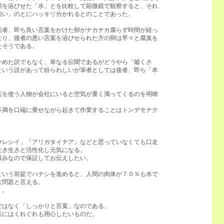
類を浴びせた「水」とを比較して顕微鏡で観察すると、それ
汚い」のとにハッキリ分かれるとのことであった。
前者、即ち良い言葉をかけた卵がナカナカ腐らず時間が経っ
なり、後者の悪い言葉を浴びせられた方の卵は早々と腐臭を
たそうである。
かめた訳でもなく、単なる伝聞であるがどうやら「嘘くさ
という説があって紛らわしいが筆者としては後者、即ち「本
葉を使う人物が会社にいると空気が重く濁ってくるのを明瞭
不満を口端に乗せながら起きて作業することはトンデモナク
ウレシイ」「アリガタイナア」などと思っていなくても口走
生き生きと活性化し元気になる。
済みなので保証してお伝えしたい。
という前提でハナシを進めると、人間の肉体が７０％も水で
大問題と言える。
・。
ではなく「しっかりと言葉」なのである。
葉にはくれぐれも用心したいものだ。