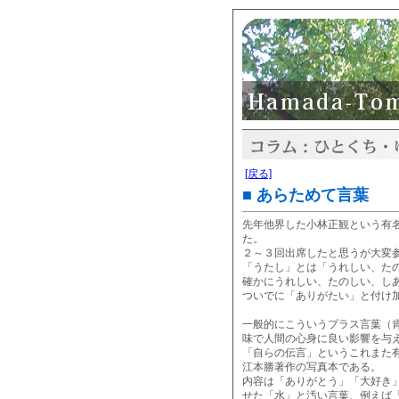
[戻る]
■ あらためて言葉
先年他界した小林正観という有
た。
２～３回出席したと思うが大変
「うたし」とは「うれしい、た
確かにうれしい、たのしい、し
ついでに「ありがたい」と付け
一般的にこういうプラス言葉（
味で人間の心身に良い影響を与
「自らの伝言」というこれまた
江本勝著作の写真本である。
内容は「ありがとう」「大好き
せた「水」と汚い言葉、例えば