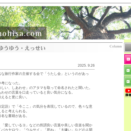
2025. 9.26
名な旅行作家の主催する会で「うたし会」というのがあっ
参考になった。
のしい、しあわせ」のアタマを取って命名されたと聞いた。
あわせの言葉を口走っていると良い気分になる。
加えると更に良い。
肯定語）で「今ここ」の気分を表現しているので、色々な意
えると考えられる。
有名な書籍がある。
」「愛しているヨ」などの所謂良い言葉や美しい音楽を聞か
「バカヤロウ」「ウルサイ」「死ね」「大嫌い」などの人間